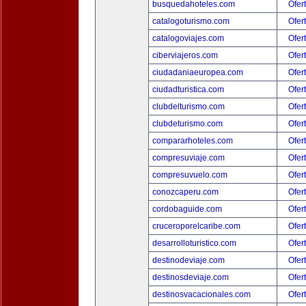
busquedahoteles.com
Ofer
catalogoturismo.com
Ofer
catalogoviajes.com
Ofer
ciberviajeros.com
Ofer
ciudadaniaeuropea.com
Ofer
ciudadturistica.com
Ofer
clubdelturismo.com
Ofer
clubdeturismo.com
Ofer
compararhoteles.com
Ofer
compresuviaje.com
Ofer
compresuvuelo.com
Ofer
conozcaperu.com
Ofer
cordobaguide.com
Ofer
cruceroporelcaribe.com
Ofer
desarrolloturistico.com
Ofer
destinodeviaje.com
Ofer
destinosdeviaje.com
Ofer
destinosvacacionales.com
Ofer