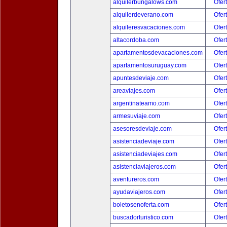
alquilerbungalows.com
Ofer
alquilerdeverano.com
Ofer
alquileresvacaciones.com
Ofer
altacordoba.com
Ofer
apartamentosdevacaciones.com
Ofer
apartamentosuruguay.com
Ofer
apuntesdeviaje.com
Ofer
areaviajes.com
Ofer
argentinateamo.com
Ofer
armesuviaje.com
Ofer
asesoresdeviaje.com
Ofer
asistenciadeviaje.com
Ofer
asistenciadeviajes.com
Ofer
asistenciaviajeros.com
Ofer
aventureros.com
Ofer
ayudaviajeros.com
Ofer
boletosenoferta.com
Ofer
buscadorturistico.com
Ofer