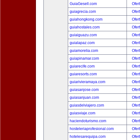
GuiaGesell.com
Ofer
guiagrecia.com
Ofer
guiahongkong.com
Ofer
guiahostales.com
Ofer
guiaiguazu.com
Ofer
guialapaz.com
Ofer
guiamorelia.com
Ofer
guiapinamar.com
Ofer
guiarecife.com
Ofer
guiaresorts.com
Ofer
guiarivieramaya.com
Ofer
guiasanjose.com
Ofer
guiasanjuan.com
Ofer
guiasdelviajero.com
Ofer
guiasviaje.com
Ofer
haciendoturismo.com
Ofer
hosteleriaprofesional.com
Ofer
hotelesarequipa.com
Ofer