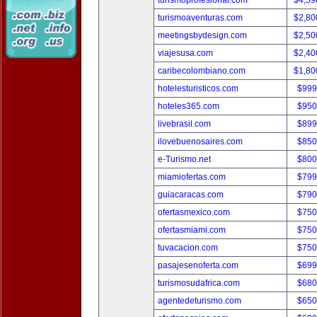
turismoprofesional.com
$4,59
turismoaventuras.com
$2,80
meetingsbydesign.com
$2,50
viajesusa.com
$2,40
caribecolombiano.com
$1,80
hotelesturisticos.com
$999
hoteles365.com
$950
livebrasil.com
$899
ilovebuenosaires.com
$850
e-Turismo.net
$800
miamiofertas.com
$799
guiacaracas.com
$790
ofertasmexico.com
$750
ofertasmiami.com
$750
tuvacacion.com
$750
pasajesenoferta.com
$699
turismosudafrica.com
$680
agentedeturismo.com
$650