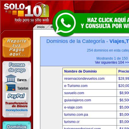
Dominios de la Categoría -
Viajes,
254 dominios en esta categ
Mostrando 1 de 150
Ver siguientes 104 >>
Nombre de Dominio
Precio
reservaciondevuelos.com
$28,9
e-Turismo.com
$20,0
suvuelo.com
$8,90
guiaviajeros.com
$6,50
e-viaje.com
$5,00
turismo.com.pa
$5,00
turismo.cr
$5,00