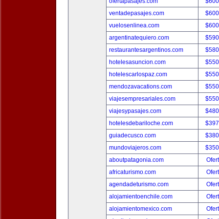
ofertapasajes.com
$600
ventadepasajes.com
$600
vuelosenlinea.com
$600
argentinatequiero.com
$590
restaurantesargentinos.com
$580
hotelesasuncion.com
$550
hotelescarlospaz.com
$550
mendozavacations.com
$550
viajesempresariales.com
$550
viajesypasajes.com
$480
hotelesdebariloche.com
$397
guiadecusco.com
$380
mundoviajeros.com
$350
aboutpatagonia.com
Ofer
africaturismo.com
Ofer
agendadeturismo.com
Ofer
alojamientoenchile.com
Ofer
alojamientomexico.com
Ofer