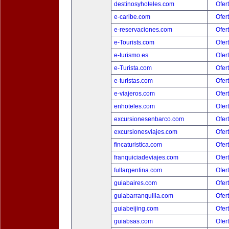
destinosyhoteles.com
Ofer
e-caribe.com
Ofer
e-reservaciones.com
Ofer
e-Tourists.com
Ofer
e-turismo.es
Ofer
e-Turista.com
Ofer
e-turistas.com
Ofer
e-viajeros.com
Ofer
enhoteles.com
Ofer
excursionesenbarco.com
Ofer
excursionesviajes.com
Ofer
fincaturistica.com
Ofer
franquiciadeviajes.com
Ofer
fullargentina.com
Ofer
guiabaires.com
Ofer
guiabarranquilla.com
Ofer
guiabeijing.com
Ofer
guiabsas.com
Ofer