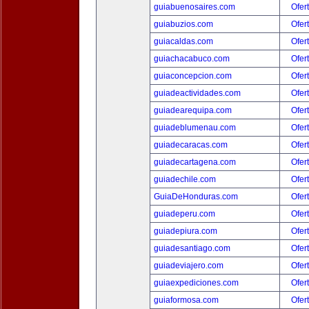
guiabuenosaires.com
Ofer
guiabuzios.com
Ofer
guiacaldas.com
Ofer
guiachacabuco.com
Ofer
guiaconcepcion.com
Ofer
guiadeactividades.com
Ofer
guiadearequipa.com
Ofer
guiadeblumenau.com
Ofer
guiadecaracas.com
Ofer
guiadecartagena.com
Ofer
guiadechile.com
Ofer
GuiaDeHonduras.com
Ofer
guiadeperu.com
Ofer
guiadepiura.com
Ofer
guiadesantiago.com
Ofer
guiadeviajero.com
Ofer
guiaexpediciones.com
Ofer
guiaformosa.com
Ofer