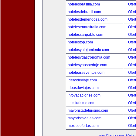
hotelesbrasilia.com
Ofer
hotelesdebrasil.com
Ofer
hotelesdemendoza.com
Ofer
hotelesenaustralia.com
Ofer
hotelessanpablo.com
Ofer
hotelestop.com
Ofer
hotelesyalojamiento.com
Ofer
hotelesygastronomia.com
Ofer
hotelesyhospedaje.com
Ofer
hotelparaeventos.com
Ofer
ideasdeviaje.com
Ofer
ideasdeviajes.com
Ofer
infovacaciones.com
Ofer
linksturismo.com
Ofer
mayoristadeturismo.com
Ofer
mayoristaviajes.com
Ofer
mexicoofertas.com
Ofer