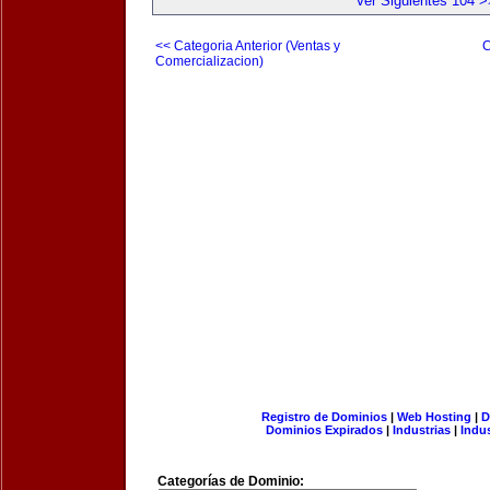
Ver Siguientes 104 >
<< Categoria Anterior (Ventas y
C
Comercializacion)
Registro de Dominios
|
Web Hosting
|
D
Dominios Expirados
|
Industrias
|
Indu
Categorías de Dominio: