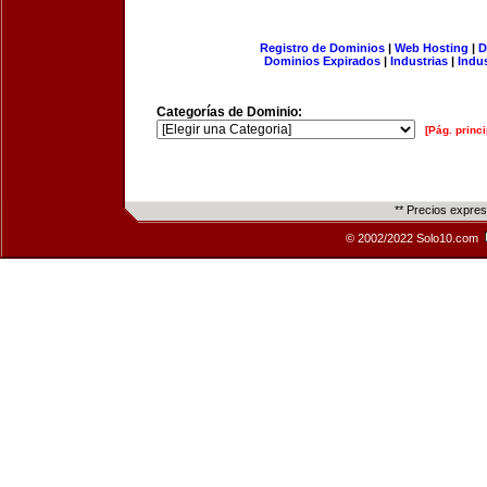
Registro de Dominios
|
Web Hosting
|
D
Dominios Expirados
|
Industrias
|
Indu
Categorías de Dominio:
[Pág. princi
** Precios expre
© 2002/2022 Solo10.com