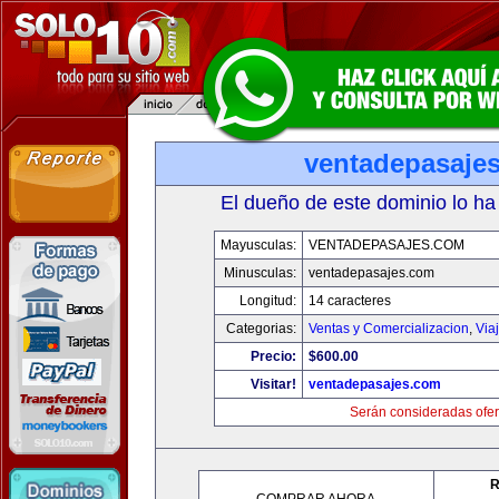
ventadepasaje
El dueño de este dominio lo ha
Mayusculas:
VENTADEPASAJES.COM
Minusculas:
ventadepasajes.com
Longitud:
14 caracteres
Categorias:
Ventas y Comercializacion
,
Via
Precio:
$600.00
Visitar!
ventadepasajes.com
Serán consideradas ofer
R