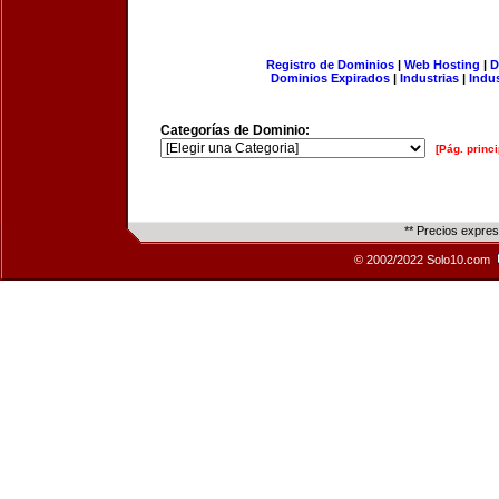
Registro de Dominios
|
Web Hosting
|
D
Dominios Expirados
|
Industrias
|
Indu
Categorías de Dominio:
[Pág. princi
** Precios expre
© 2002/2022 Solo10.com