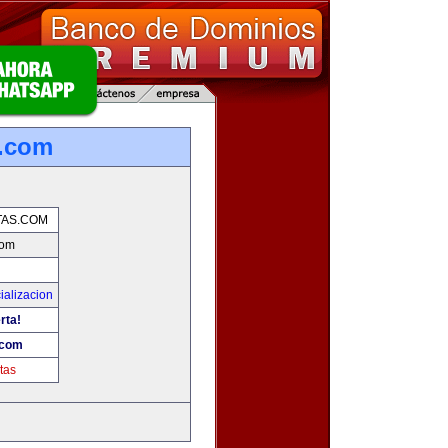
s.com
AS.COM
com
ializacion
rta!
.com
tas