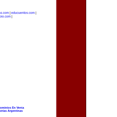
as.com
|
educuentos.com
|
pio.com
|
ominios En Venta
strias Argentinas