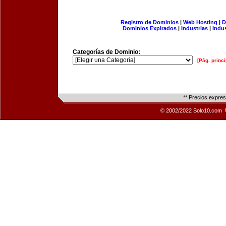
Registro de Dominios
|
Web Hosting
|
D
Dominios Expirados
|
Industrias
|
Indu
Categorías de Dominio:
[Pág. princi
** Precios expre
© 2002/2022 Solo10.com