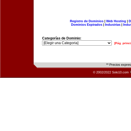
Registro de Dominios
|
Web Hosting
|
D
Dominios Expirados
|
Industrias
|
Indu
Categorías de Dominio:
[Pág. princi
** Precios expre
© 2002/2022 Solo10.com