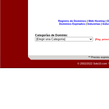
Registro de Dominios
|
Web Hosting
|
D
Dominios Expirados
|
Industrias
|
Indu
Categorías de Dominio:
[Pág. princi
** Precios expre
© 2002/2022 Solo10.com