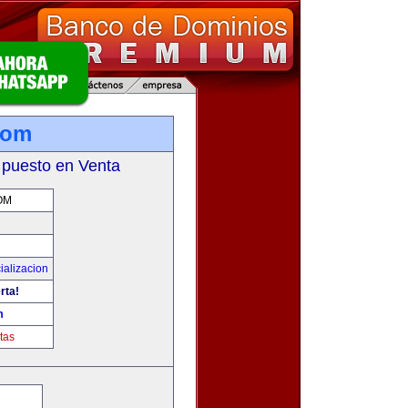
com
 puesto en Venta
OM
ializacion
rta!
m
tas