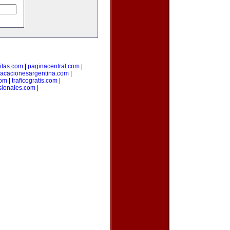
citas.com
|
paginacentral.com
|
vacacionesargentina.com
|
com
|
traficogratis.com
|
sionales.com
|