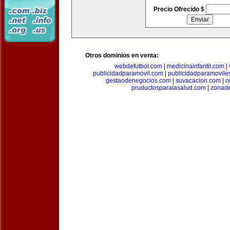
Precio Ofrecido $
Otros dominios en venta:
webdefutbol.com
|
medicinainfantil.com
|
publicidadparamovil.com
|
publicidadparamovile
gestaodenegocios.com
|
suvacacion.com
|
n
pruductosparalasalud.com
|
zonad