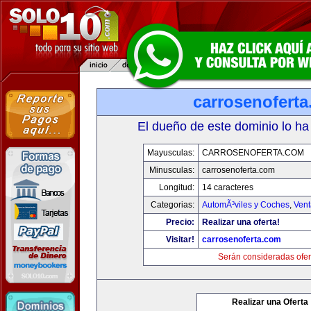
carrosenofert
El dueño de este dominio lo ha
Mayusculas:
CARROSENOFERTA.COM
Minusculas:
carrosenoferta.com
Longitud:
14 caracteres
Categorias:
AutomÃ³viles y Coches
,
Vent
Precio:
Realizar una oferta!
Visitar!
carrosenoferta.com
Serán consideradas ofer
Realizar una Oferta