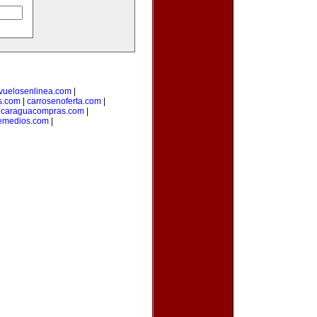
vuelosenlinea.com
|
s.com
|
carrosenoferta.com
|
icaraguacompras.com
|
emedios.com
|