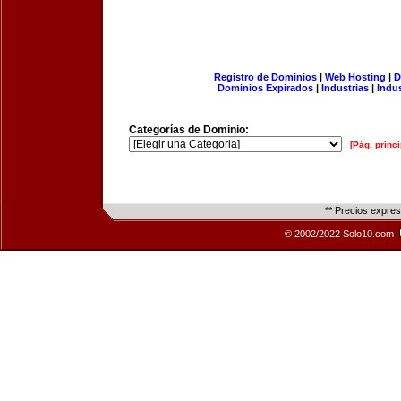
Registro de Dominios
|
Web Hosting
|
D
Dominios Expirados
|
Industrias
|
Indu
Categorías de Dominio:
[Pág. princi
** Precios expre
© 2002/2022 Solo10.com