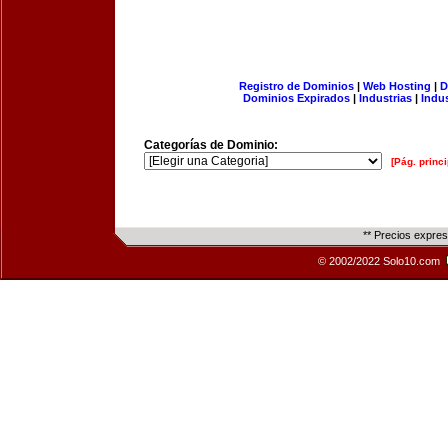
Registro de Dominios
|
Web Hosting
|
D
Dominios Expirados
|
Industrias
|
Indu
Categorías de Dominio:
[Pág. princi
** Precios expre
© 2002/2022 Solo10.com